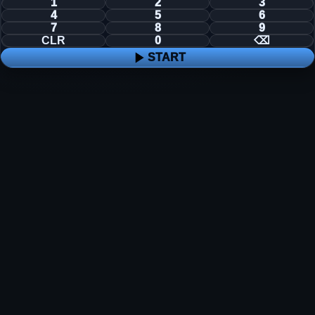
1
2
3
4
5
6
7
8
9
CLR
0
⌫
START