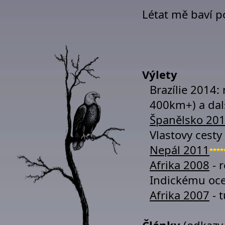
Létat mě baví po
Výlety
Brazílie 2014:
400km+) a dal
Španělsko 20
Vlastovy cesty
Nepál 2011
Afrika 2008
- 
Indickému oc
Afrika 2007
- t