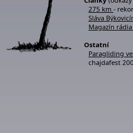
Články
(odkazy
275 km
- reko
Sláva Býkovic
Magazín rádia
Ostatní
Paragliding ve
chajdafest 20